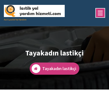
İçeriğe
geç
Acil Lastik Yol Yardım
Tayakadın lastikçi
Tayakadın lastikçi