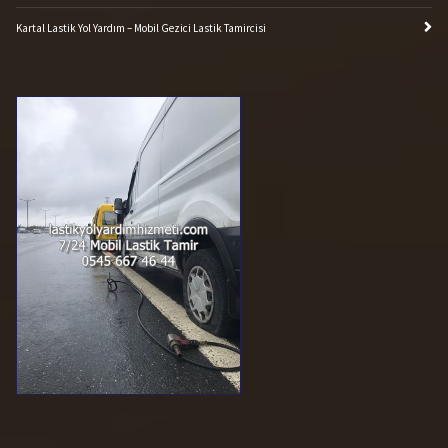
+90 545 667 46 44
7/24 ulaşabilirsiniz.
Tüm Hakları Saklıdır. © 2026 Lastik Yol Yardım
Hizmeti |
Web Tasarım