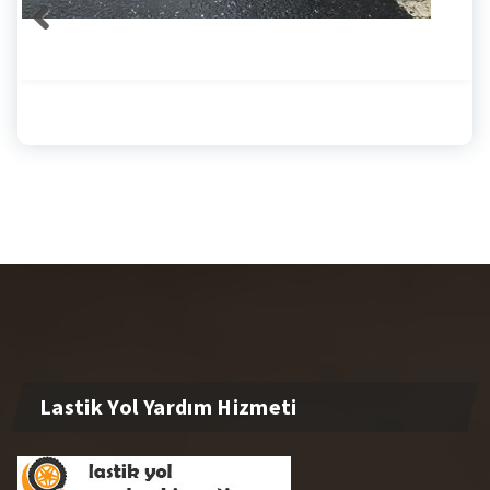
Lastik Yol Yardım Hizmeti
Firmamız İstanbul içerisinde hizmet vermektedir. Yolda
kaldığınız durumlarda saat farketmeksizin 7/24 yardımınızı
geliyoruz ve sorununuzu çözüyoruz. Bizimle hemen iletişime
geçebilirsiniz.
0 545 667 46 44
info@lastikyolyardimhizmeti.com