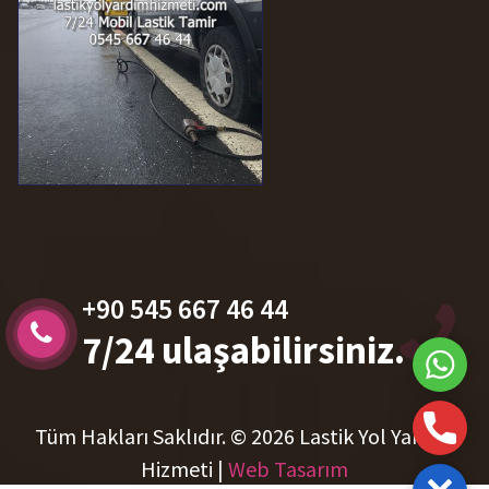
+90 545 667 46 44
7/24 ulaşabilirsiniz.
Tüm Hakları Saklıdır. © 2026 Lastik Yol Yardım
What
Hizmeti |
Web Tasarım
Telef
Close