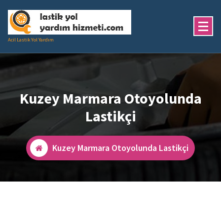
İçeriğe
geç
Acil Lastik Yol Yardım
Kuzey Marmara Otoyolunda
Lastikçi
Kuzey Marmara Otoyolunda Lastikçi