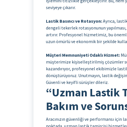
işlemini titizlikle gerçekleştirir. Bu, h
seviyeye çıkarır.
Lastik Basıncı ve Rotasyon:
Ayrıca, lasti
dengeli tekerlek rotasyonunun yapılması, 
artırır. Profesyonel hizmetimiz, bu önemli
uzun ömürlü ve ekonomik bir şekilde kulla
Müşteri Memnuniyeti Odaklı Hizmet:
Müş
müşterimize kişiselleştirilmiş çözümler s
kazandırıyor, profesyonel ekibimizle lasti
dönüştürüyoruz. Unutmayın, lastik değişimi 
Güvenli ve keyifli sürüşler dileriz.
“Uzman Lastik T
Bakım ve Sorun
Aracınızın güvenliği ve performansı için l
noktada, uzman lastik tamircisi hizmetleri