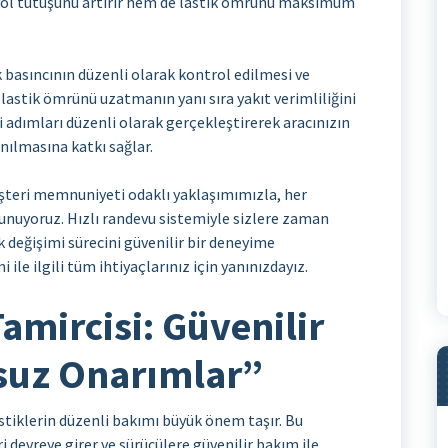
em yol tutuşunu artırır hem de lastik ömrünü maksimum
k basıncının düzenli olarak kontrol edilmesi ve
lastik ömrünü uzatmanın yanı sıra yakıt verimliliğini
 adımları düzenli olarak gerçekleştirerek aracınızın
nılmasına katkı sağlar.
teri memnuniyeti odaklı yaklaşımımızla, her
unuyoruz. Hızlı randevu sistemiyle sizlere zaman
k değişimi sürecini güvenilir bir deneyime
ile ilgili tüm ihtiyaçlarınız için yanınızdayız.
amircisi: Güvenilir
suz Onarımlar”
astiklerin düzenli bakımı büyük önem taşır. Bu
 devreye girer ve sürücülere güvenilir bakım ile