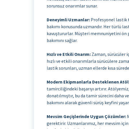
sorunsuz onarımlar sunar.
Deneyimli Uzm
anlar:
Profesyonel lastik t
bakımı konusunda uzmandır. Her türlü last
kavuştururlar. Müşteri memnuniyetini ön pl
bakımını sağlar.
Hızlı ve Etkili Onarım:
Zaman, sürücüler iç
hızlı ve etkili onarımlarla sürücülere zama
lastik sorunları, uzman ellerde kısa süre
Modern Ekipmanlarla Desteklenen Atöl
tamirciliğindeki başarıyı artırır. Atölyemi
donatılmıştır, bu da tamir sürecini daha veri
bakımını alarak güvenli sürüş keyfini yaşar
Mevsim Geçişlerinde Uygun Çözümler:
M
gerektirir. Uzmanlarımız, her mevsim için 