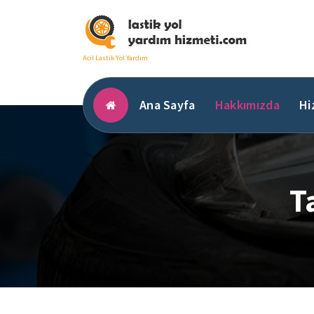
İçeriğe
geç
Acil Lastik Yol Yardım
Ana Sayfa
Hakkımızda
Hi
T