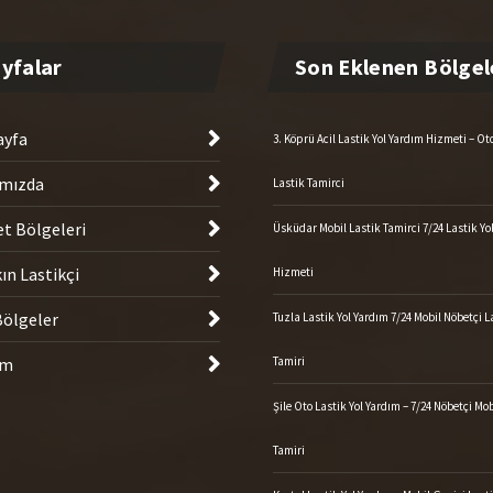
ayfa
3. Köprü Acil Lastik Yol Yardım Hizmeti – O
mızda
Lastik Tamirci
t Bölgeleri
Üsküdar Mobil Lastik Tamirci 7/24 Lastik Yo
ın Lastikçi
Hizmeti
ölgeler
Tuzla Lastik Yol Yardım 7/24 Mobil Nöbetçi L
im
Tamiri
Şile Oto Lastik Yol Yardım – 7/24 Nöbetçi Mob
Tamiri
Kartal Lastik Yol Yardım – Mobil Gezici Last
Tamircisi