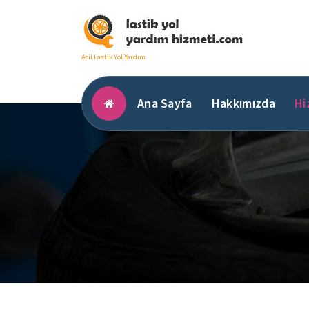
İçeriğe
geç
Acil Lastik Yol Yardım
Ana Sayfa
Hakkımızda
Hi