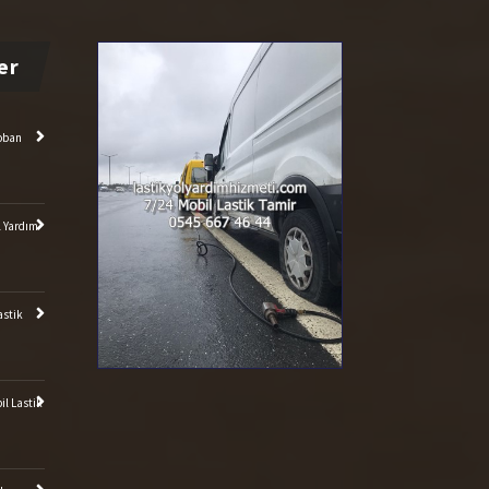
toban
l Yardım
astik
il Lastik
ik