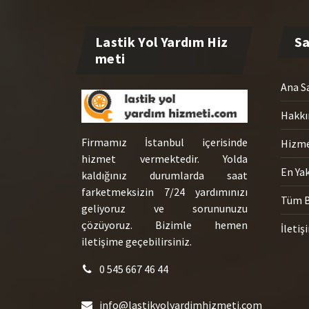
Ana S
Hakkı
Firmamız İstanbul içerisinde
Hizme
hizmet vermektedir. Yolda
En Yak
kaldığınız durumlarda saat
farketmeksizin 7/24 yardımınızı
Tüm B
geliyoruz ve sorununuzu
çözüyoruz. Bizimle hemen
İletiş
iletişime geçebilirsiniz.
0 545 667 46 44
info@lastikyolyardimhizmeti.com