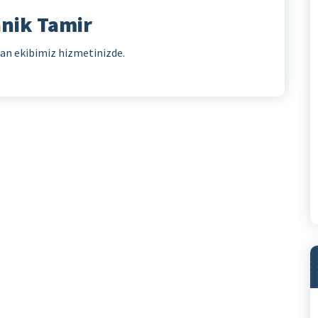
anik Tamir
man ekibimiz hizmetinizde.