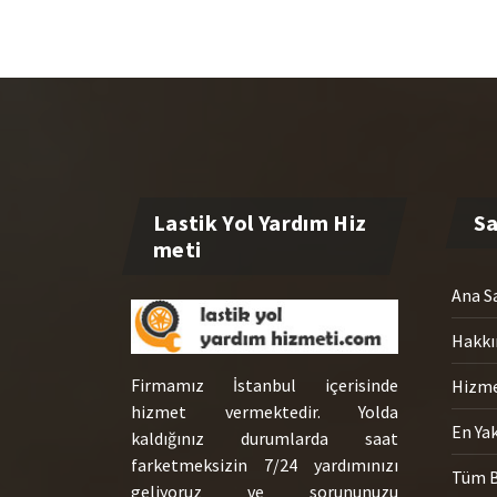
Ana S
Hakkı
Firmamız İstanbul içerisinde
Hizme
hizmet vermektedir. Yolda
En Yak
kaldığınız durumlarda saat
farketmeksizin 7/24 yardımınızı
Tüm B
geliyoruz ve sorununuzu
çözüyoruz. Bizimle hemen
İletiş
iletişime geçebilirsiniz.
0 545 667 46 44
info@lastikyolyardimhizmeti.com