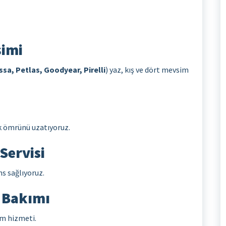
şimi
ssa, Petlas, Goodyear, Pirelli
) yaz, kış ve dört mevsim
ik ömrünü uzatıyoruz.
Servisi
ns sağlıyoruz.
n Bakımı
ım hizmeti.