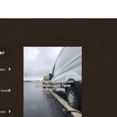
toban
l Yardım
astik
il Lastik
ik