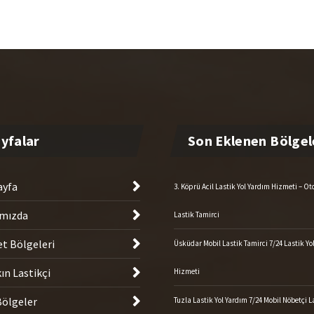
ayfa
3. Köprü Acil Lastik Yol Yardım Hizmeti – O
mızda
Lastik Tamirci
t Bölgeleri
Üsküdar Mobil Lastik Tamirci 7/24 Lastik Yo
ın Lastikçi
Hizmeti
ölgeler
Tuzla Lastik Yol Yardım 7/24 Mobil Nöbetçi L
im
Tamiri
Şile Oto Lastik Yol Yardım – 7/24 Nöbetçi Mob
Tamiri
Kartal Lastik Yol Yardım – Mobil Gezici Last
Tamircisi