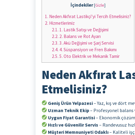
İçindekiler
[
Gizle
]
1.
Neden Akfırat Lastikçi’yi Tercih Etmelisiniz?
2.
Hizmetlerimiz
2.1.
1. Lastik Satışı ve Değişimi
2.2.
2. Balans ve Rot Ayarı
2.3.
3. Akü Değişimi ve Şarj Servisi
2.4.
4. Süspansiyon ve Fren Bakımı
2.5.
5. Oto Elektrik ve Mekanik Tamir
Neden Akfırat Las
Etmelisiniz?
Geniş Ürün Yelpazesi
– Yaz, kış ve dört me
Uzman Teknik Ekip
– Profesyonel balans v
Uygun Fiyat Garantisi
– Ekonomik çözüml
Hızlı ve Güvenilir Servis
– Randevusuz hız
Müşteri Memnuniyeti Odaklı
– Kaliteli iş