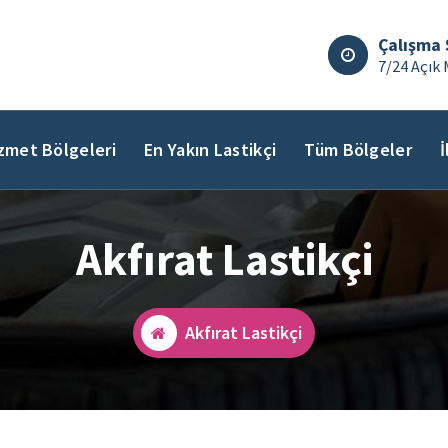
Çalışma 
7/24 Açık 
zmet Bölgeleri
En Yakın Lastikçi
Tüm Bölgeler
İ
Akfırat Lastikçi
Akfırat Lastikçi