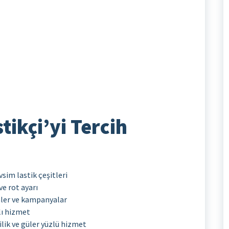
tikçi’yi Tercih
vsim lastik çeşitleri
e rot ayarı
er ve kampanyalar
lı hizmet
çilik ve güler yüzlü hizmet